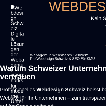
WEBDESI
Zum
Inhalt
Kein S
springen
Webagentur Websharks Schweiz
Pro Webdesign Schweiz & SEO Für KMU
Warum Schweizer Unternehm
vertrauen
Professionelles
Webdesign Schweiz
heisst be
Website für Ihr Unternehmen – zum transparen