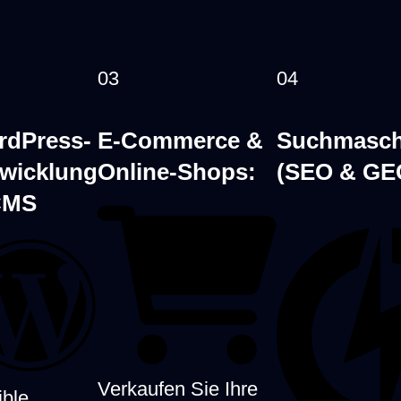
03
04
nelle WebAgentur
rdPress-
E-Commerce &
Suchmasch
wicklung
Online-Shops:
(SEO & GE
CMS
arente
ätze, böse
hungen und teure
erungen.
Verkaufen Sie Ihre
ible,