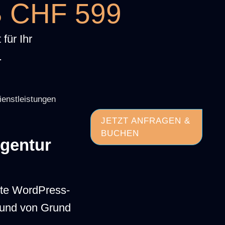
 CHF 599
für Ihr
.
enstleistungen
JETZT ANFRAGEN &
BUCHEN
gentur
erte WordPress-
WEBDESIGN
SCHWEIZ
n und von Grund
PERFORMANCE
ANALYSE