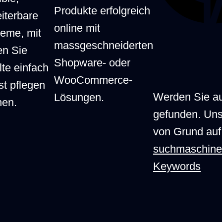
Monate Wartezeit
Produkte erfolgreich
iterbare
stand durch
online mit
eme, mit
Feedback-
massgeschneiderten
en Sie
.
Shopware- oder
lte einfach
WooCommerce-
st pflegen
Werden Sie au
Lösungen.
nen.
chinenoptimierung
gefunden. Uns
nur als teures,
von Grund auf
hes Zusatz-Abo
suchmaschinen
Keywords
 EU-