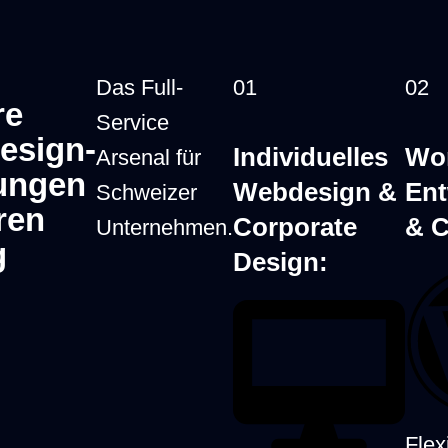
Das Full-
01
02
re
Webagentur
Service
esign-
ngskriterium
Websharks
Traditio
Individuelles
Wo
Arsenal für
ungen
Schweiz
Webdesign &
Ent
Schweizer
hren
Corporate
& 
Unternehmen.
100% Fixpreis-
g
Design:
Intransp
Garantie ab CHF
 &
Stundens
599.–. Volle
rolle
Überrasc
Budget-Sicherheit
Nachford
von Tag eins.
Online in
Flex