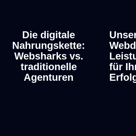
Die digitale
Unse
Nahrungskette:
Webd
Entscheidu
Websharks vs.
Leist
traditionelle
für I
Agenturen
Erfol
Investment
Kostenkont