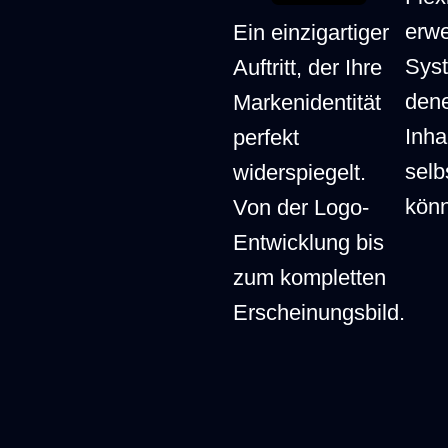
1 bis 4 
garantierten 5
erwe
Ein einzigartiger
rket (Go-
und Still
Arbeitstagen. Sie
Syst
Auftritt, der Ihre
endlose 
gewinnen sofort
den
Markenidentität
Schleifen
neue Kunden.
Inha
perfekt
selb
widerspiegelt.
Google-optimiert
kön
Von der Logo-
ab Start.
Suchmas
Entwicklung bis
t
Technisches &
wird oft 
zum kompletten
n Schweiz
OnPage SEO ist
monatlic
Erscheinungsbild.
vollumfänglich
verkauft.
inklusive.
Streng nach
Riskante