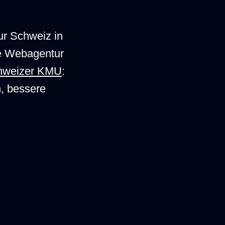
Traffic
ur Schweiz in
+245%
ne Webagentur
LIVE DATA
chweizer KMU
:
n, bessere