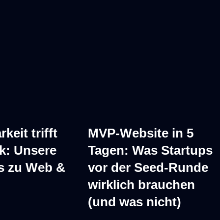
pport über
Ticketsysteme,
de Berater und
es Warten.
keit trifft
MVP-Website in 5
ik: Unsere
Tagen: Was Startups
ts zu Web &
vor der Seed-Runde
wirklich brauchen
(und was nicht)