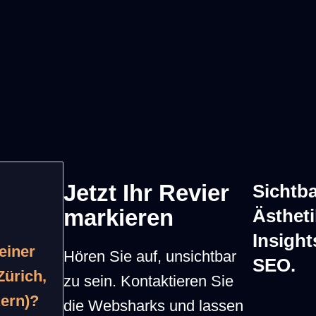
Chef-Entwickler.
Zäher Su
Anpassungen und
anonyme 
en
Wünsche werden
wechseln
in Rekordzeit
tagelang
erledigt.
Jetzt Ihr Revier
Sichtbar
markieren
Ästhet
Insigh
einer
Hören Sie auf, unsichtbar
SEO.
Zürich,
zu sein. Kontaktieren Sie
zern)?
die Websharks und lassen