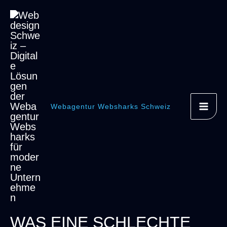
Zum
Inhalt
springen
Webagentur Websharks Schweiz
WAS EINE SCHLECHTE