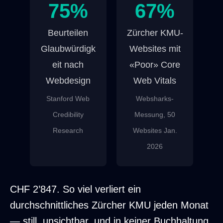
75%
67%
Beurteilen
Zürcher KMU-
Glaubwürdigk
Websites mit
eit nach
«Poor» Core
Webdesign
Web Vitals
Stanford Web
Websharks-
Credibility
Messung, 50
Research
Websites Jan.
2026
Vier Kennzahlen: CHF 2847 monatlicher Ver
CHF 2’847. So viel verliert ein
durchschnittliches Zürcher KMU jeden Monat
— still, unsichtbar, und in keiner Buchhaltung