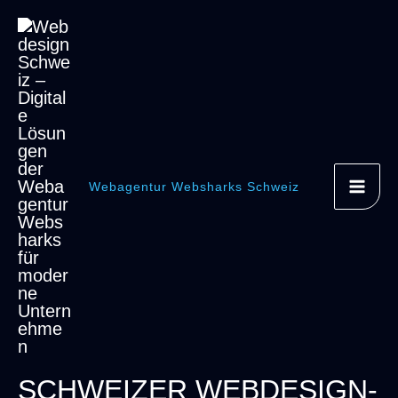
Zum
Inhalt
springen
Webagentur Websharks Schweiz
SCHWEIZER WEBDESIGN-