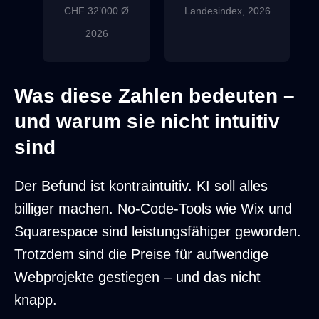
CHF 32’000 Ø
Landesindex, 2026
2026
Was diese Zahlen bedeuten –
Budget-Webdesign -44%, Mid-Range real -6
und warum sie nicht intuitiv
sind
Der Befund ist kontraintuitiv. KI soll alles
billiger machen. No-Code-Tools wie Wix und
Squarespace sind leistungsfähiger geworden.
Trotzdem sind die Preise für aufwendige
Webprojekte gestiegen – und das nicht
knapp.