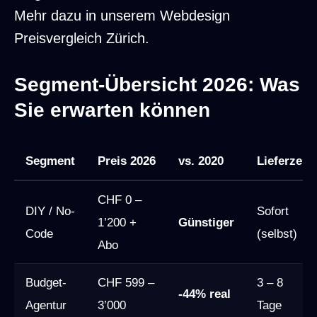
Mehr dazu in unserem
Webdesign
Preisvergleich Zürich
.
Segment-Übersicht 2026: Was
Sie erwarten können
Übersicht Schweizer Webdesign-Marktsegmente 2026 mi
Segment
Preis 2026
vs. 2020
Lieferzeit
CHF 0 –
DIY / No-
Sofort
1’200 +
Günstiger
Code
(selbst)
Abo
Budget-
CHF 599 –
3 – 8
-44% real
Agentur
3’000
Tage